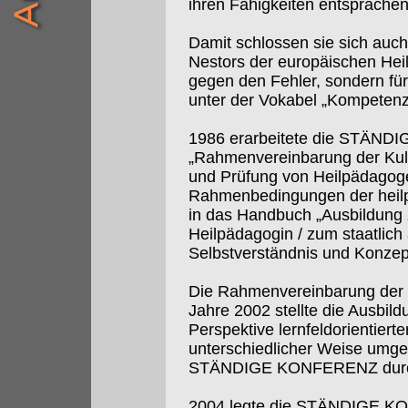
ihren Fähigkeiten entsprächen
Damit schlossen sie sich auch
Nestors der europäischen Heil
gegen den Fehler, sondern für
unter der Vokabel „Kompetenz
1986 erarbeitete die STÄND
„Rahmenvereinbarung der Kult
und Prüfung von Heilpädagoge
Rahmenbedingungen der heilp
in das Handbuch „Ausbildung 
Heilpädagogin / zum staatlic
Selbstverständnis und Konzept
Die Rahmenvereinbarung der 
Jahre 2002 stellte die Ausbil
Perspektive lernfeldorientiert
unterschiedlicher Weise umges
STÄNDIGE KONFERENZ durch ve
2004 legte die STÄNDIGE KO