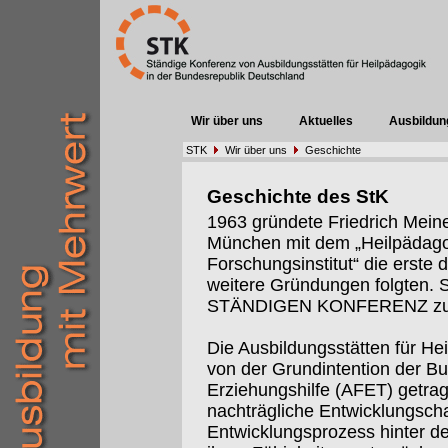
Wir über uns
Aktuelles
Ausbildun
STK
Wir über uns
Geschichte
Geschichte des StK
1963 gründete Friedrich Meine
München mit dem „Heilpädago
Forschungsinstitut“ die erste 
weitere Gründungen folgten. S
STÄNDIGEN KONFERENZ z
Die Ausbildungsstätten für He
von der Grundintention der B
Erziehungshilfe (AFET) getrag
nachträgliche Entwicklungsch
Entwicklungsprozess hinter de