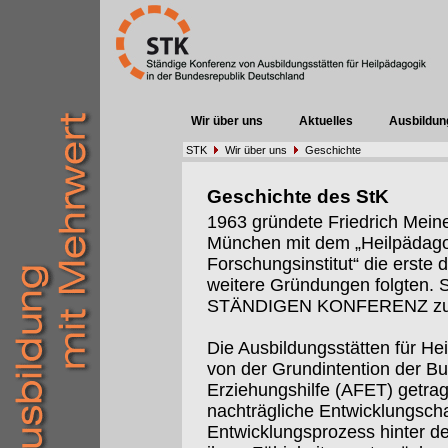
Wir über uns
Aktuelles
Ausbildun
STK
Wir über uns
Geschichte
Geschichte des StK
1963 gründete Friedrich Meine
München mit dem „Heilpädago
Forschungsinstitut“ die erste 
weitere Gründungen folgten. S
STÄNDIGEN KONFERENZ z
Die Ausbildungsstätten für He
von der Grundintention der B
Erziehungshilfe (AFET) getrag
nachträgliche Entwicklungsch
Entwicklungsprozess hinter de