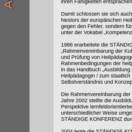
ihren Fähigkeiten entsprächen
Damit schlossen sie sich auch
Nestors der europäischen Heil
gegen den Fehler, sondern für
unter der Vokabel „Kompetenz
1986 erarbeitete die STÄND
„Rahmenvereinbarung der Kult
und Prüfung von Heilpädagoge
Rahmenbedingungen der heilp
in das Handbuch „Ausbildung 
Heilpädagogin / zum staatlic
Selbstverständnis und Konzept
Die Rahmenvereinbarung der 
Jahre 2002 stellte die Ausbil
Perspektive lernfeldorientiert
unterschiedlicher Weise umges
STÄNDIGE KONFERENZ durch ve
2004 legte die STÄNDIGE KO