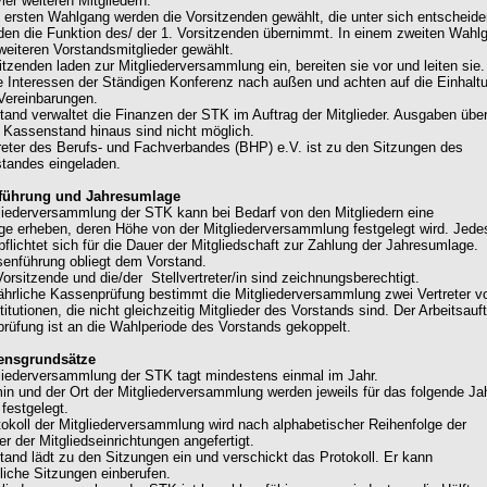
ier weiteren Mitgliedern.
m ersten Wahlgang werden die Vorsitzenden gewählt, die unter sich entscheide
den die Funktion des/ der 1. Vorsitzenden übernimmt. In einem zweiten Wahl
weiteren Vorstandsmitglieder gewählt.
itzenden laden zur Mitgliederversammlung ein, bereiten sie vor und leiten sie.
ie Interessen der Ständigen Konferenz nach außen und achten auf die Einhalt
 Vereinbarungen.
stand verwaltet die Finanzen der STK im Auftrag der Mitglieder. Ausgaben übe
 Kassenstand hinaus sind nicht möglich.
treter des Berufs- und Fachverbandes (BHP) e.V. ist zu den Sitzungen des
tandes eingeladen.
nführung und Jahresumlage
gliederversammlung der STK kann bei Bedarf von den Mitgliedern eine
e erheben, deren Höhe von der Mitgliederversammlung festgelegt wird. Jede
pflichtet sich für die Dauer der Mitgliedschaft zur Zahlung der Jahresumlage.
senführung obliegt dem Vorstand.
Vorsitzende und die/der Stellvertreter/in sind zeichnungsberechtigt.
 jährliche Kassenprüfung bestimmt die Mitgliederversammlung zwei Vertreter v
titutionen, die nicht gleichzeitig Mitglieder des Vorstands sind. Der Arbeitsauf
rüfung ist an die Wahlperiode des Vorstands gekoppelt.
rensgrundsätze
gliederversammlung der STK tagt mindestens einmal im Jahr.
min und der Ort der Mitgliederversammlung werden jeweils für das folgende Ja
festgelegt.
tokoll der Mitgliederversammlung wird nach alphabetischer Reihenfolge der
r der Mitgliedseinrichtungen angefertigt.
stand lädt zu den Sitzungen ein und verschickt das Protokoll. Er kann
liche Sitzungen einberufen.