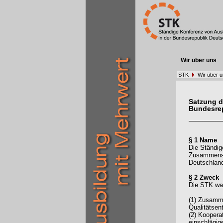
Wir über uns
STK
Wir über 
Satzung d
Bundesre
§ 1 Name
Die Ständig
Zusammensch
Deutschlan
§ 2 Zweck
Die STK wah
(1) Zusamme
Qualitätsen
(2) Kooper
einschlägig