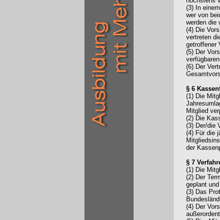
höchstens v
(3) In eine
wer von bei
werden die 
(4) Die Vors
vertreten d
getroffener
(5) Der Vor
verfügbaren
(6) Der Ver
Gesamtvors
§ 6 Kasse
(1) Die Mit
Jahresumlag
Mitglied ver
(2) Die Kas
(3) Der/die 
(4) Für die
Mitgliedsins
der Kassenp
§ 7 Verfah
(1) Die Mit
(2) Der Ter
geplant und 
(3) Das Pro
Bundeslände
(4) Der Vor
außerordent