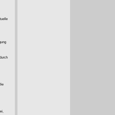
tuelle
igung
 durch
Die
ei,