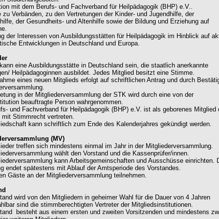
tion mit dem Berufs- und Fachverband für Heilpädagogik (BHP) e.V..
e zu Verbänden, zu den Vertretungen der Kinder- und Jugendhilfe, der
hilfe, der Gesundheits- und Altenhilfe sowie der Bildung und Erziehung auf
ne.
ung der Interessen von Ausbildungsstätten für Heilpädagogik im Hinblick auf ak
itische Entwicklungen in Deutschland und Europa.
der
d kann eine Ausbildungsstätte in Deutschland sein, die staatlich anerkannte
en/ Heilpädagoginnen ausbildet. Jedes Mitglied besitzt eine Stimme.
nahme eines neuen Mitglieds erfolgt auf schriftlichen Antrag und durch Bestät
derversammlung.
tretung in der Mitgliederversammlung der STK wird durch eine von der
stitution beauftragte Person wahrgenommen.
ufs- und Fachverband für Heilpädagogik (BHP) e.V. ist als geborenes Mitglied
 mit Stimmrecht vertreten.
gliedschaft kann schriftlich zum Ende des Kalenderjahres gekündigt werden.
ederversammlung (MV)
glieder treffen sich mindestens einmal im Jahr in der Mitgliederversammlung.
gliederversammlung wählt den Vorstand und die Kassenprüfer/innen.
gliederversammlung kann Arbeitsgemeinschaften und Ausschüsse einrichten. 
g endet spätestens mit Ablauf der Amtsperiode des Vorstandes.
en Gäste an der Mitgliederversammlung teilnehmen.
nd
stand wird von den Mitgliedern in geheimer Wahl für die Dauer von 4 Jahren
lbar sind die stimmberechtigten Vertreter der Mitgliedsinstitutionen.
stand besteht aus einem ersten und zweiten Vorsitzenden und mindestens zw