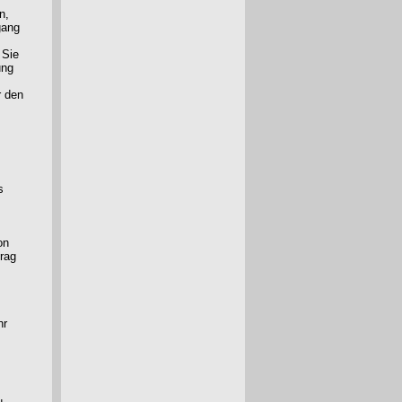
n,
gang
 Sie
ung
r den
s
on
trag
hr