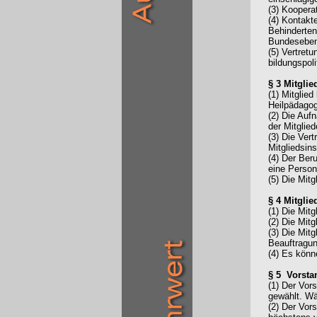
(3) Koopera
(4) Kontakt
Behinderten
Bundesebe
(5) Vertret
bildungspol
§ 3 Mitglie
(1) Mitglie
Heilpädagog
(2) Die Auf
der Mitglie
(3) Die Ver
Mitgliedsin
(4) Der Ber
eine Person
(5) Die Mit
§ 4 Mitgli
(1) Die Mit
(2) Die Mit
(3) Die Mit
Beauftragun
(4) Es könn
§ 5 Vorsta
(1) Der Vor
gewählt. Wäh
(2) Der Vor