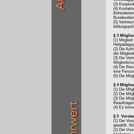
(3) Koopera
(4) Kontakt
Behinderten
Bundesebe
(5) Vertret
bildungspol
§ 3 Mitglie
(1) Mitglie
Heilpädagog
(2) Die Auf
der Mitglie
(3) Die Ver
Mitgliedsin
(4) Der Ber
eine Person
(5) Die Mit
§ 4 Mitgli
(1) Die Mit
(2) Die Mit
(3) Die Mit
Beauftragun
(4) Es könn
§ 5 Vorsta
(1) Der Vor
gewählt. Wäh
(2) Der Vor