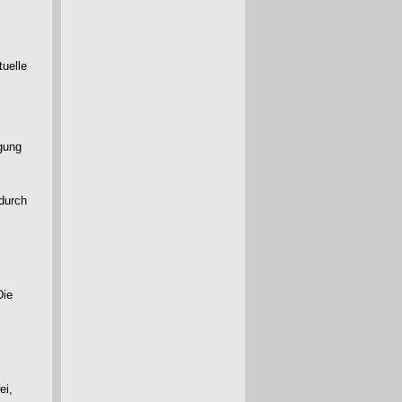
tuelle
igung
 durch
Die
ei,