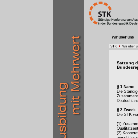
Wir über uns
STK
Wir über 
Satzung d
Bundesre
§ 1 Name
Die Ständig
Zusammensch
Deutschlan
§ 2 Zweck
Die STK wah
(1) Zusamme
Qualitätsen
(2) Kooper
einschlägig