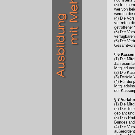
höchstens v
(3) In eine
wer von bei
werden die 
(4) Die Vors
vertreten d
getroffener
(5) Der Vor
verfügbaren
(6) Der Ver
Gesamtvors
§ 6 Kasse
(1) Die Mit
Jahresumlag
Mitglied ver
(2) Die Kas
(3) Der/die 
(4) Für die
Mitgliedsins
der Kassenp
§ 7 Verfah
(1) Die Mit
(2) Der Ter
geplant und 
(3) Das Pro
Bundeslände
(4) Der Vor
außerordent