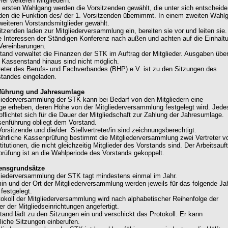
ier weiteren Mitgliedern.
m ersten Wahlgang werden die Vorsitzenden gewählt, die unter sich entscheide
den die Funktion des/ der 1. Vorsitzenden übernimmt. In einem zweiten Wahl
weiteren Vorstandsmitglieder gewählt.
itzenden laden zur Mitgliederversammlung ein, bereiten sie vor und leiten sie.
ie Interessen der Ständigen Konferenz nach außen und achten auf die Einhalt
 Vereinbarungen.
stand verwaltet die Finanzen der STK im Auftrag der Mitglieder. Ausgaben übe
 Kassenstand hinaus sind nicht möglich.
treter des Berufs- und Fachverbandes (BHP) e.V. ist zu den Sitzungen des
tandes eingeladen.
nführung und Jahresumlage
gliederversammlung der STK kann bei Bedarf von den Mitgliedern eine
e erheben, deren Höhe von der Mitgliederversammlung festgelegt wird. Jede
pflichtet sich für die Dauer der Mitgliedschaft zur Zahlung der Jahresumlage.
senführung obliegt dem Vorstand.
Vorsitzende und die/der Stellvertreter/in sind zeichnungsberechtigt.
 jährliche Kassenprüfung bestimmt die Mitgliederversammlung zwei Vertreter v
titutionen, die nicht gleichzeitig Mitglieder des Vorstands sind. Der Arbeitsauf
rüfung ist an die Wahlperiode des Vorstands gekoppelt.
rensgrundsätze
gliederversammlung der STK tagt mindestens einmal im Jahr.
min und der Ort der Mitgliederversammlung werden jeweils für das folgende Ja
festgelegt.
tokoll der Mitgliederversammlung wird nach alphabetischer Reihenfolge der
r der Mitgliedseinrichtungen angefertigt.
stand lädt zu den Sitzungen ein und verschickt das Protokoll. Er kann
liche Sitzungen einberufen.