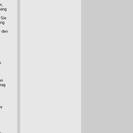
n,
gang
 Sie
ung
r den
s
on
trag
hr