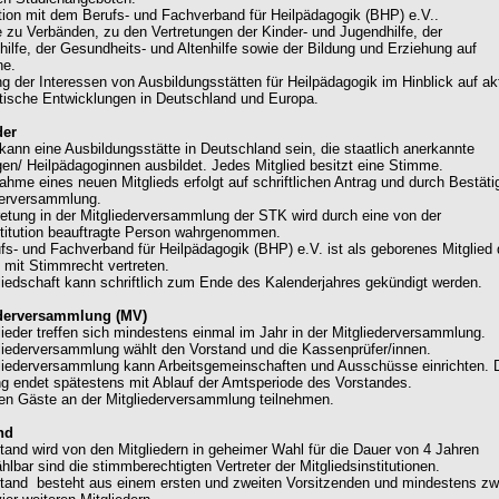
tion mit dem Berufs- und Fachverband für Heilpädagogik (BHP) e.V..
e zu Verbänden, zu den Vertretungen der Kinder- und Jugendhilfe, der
hilfe, der Gesundheits- und Altenhilfe sowie der Bildung und Erziehung auf
ne.
ung der Interessen von Ausbildungsstätten für Heilpädagogik im Hinblick auf ak
itische Entwicklungen in Deutschland und Europa.
der
d kann eine Ausbildungsstätte in Deutschland sein, die staatlich anerkannte
en/ Heilpädagoginnen ausbildet. Jedes Mitglied besitzt eine Stimme.
nahme eines neuen Mitglieds erfolgt auf schriftlichen Antrag und durch Bestät
derversammlung.
tretung in der Mitgliederversammlung der STK wird durch eine von der
stitution beauftragte Person wahrgenommen.
ufs- und Fachverband für Heilpädagogik (BHP) e.V. ist als geborenes Mitglied
 mit Stimmrecht vertreten.
gliedschaft kann schriftlich zum Ende des Kalenderjahres gekündigt werden.
ederversammlung (MV)
glieder treffen sich mindestens einmal im Jahr in der Mitgliederversammlung.
gliederversammlung wählt den Vorstand und die Kassenprüfer/innen.
gliederversammlung kann Arbeitsgemeinschaften und Ausschüsse einrichten. 
g endet spätestens mit Ablauf der Amtsperiode des Vorstandes.
en Gäste an der Mitgliederversammlung teilnehmen.
nd
stand wird von den Mitgliedern in geheimer Wahl für die Dauer von 4 Jahren
lbar sind die stimmberechtigten Vertreter der Mitgliedsinstitutionen.
stand besteht aus einem ersten und zweiten Vorsitzenden und mindestens zw