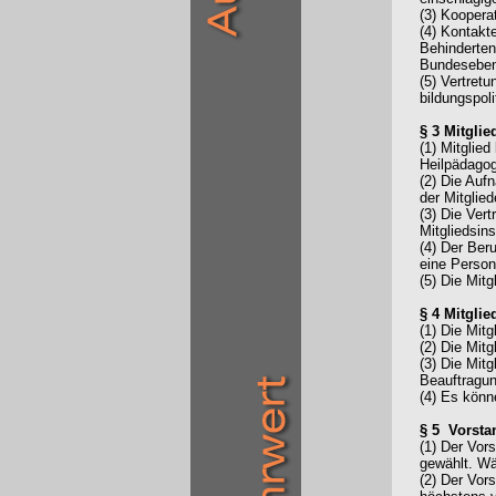
(3) Koopera
(4) Kontakt
Behinderten
Bundesebe
(5) Vertret
bildungspol
§ 3 Mitglie
(1) Mitglie
Heilpädagog
(2) Die Auf
der Mitglie
(3) Die Ver
Mitgliedsin
(4) Der Ber
eine Person
(5) Die Mit
§ 4 Mitgli
(1) Die Mit
(2) Die Mit
(3) Die Mit
Beauftragun
(4) Es könn
§ 5 Vorsta
(1) Der Vor
gewählt. Wäh
(2) Der Vor