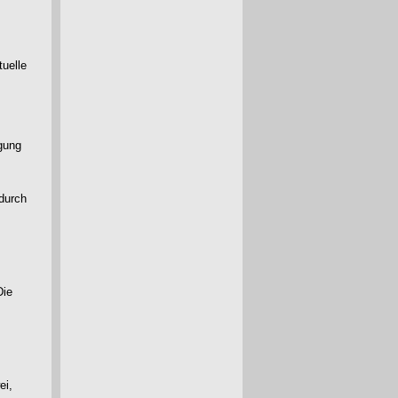
tuelle
igung
 durch
Die
ei,