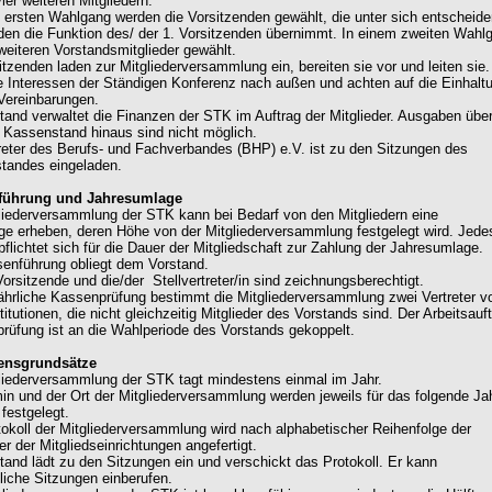
ier weiteren Mitgliedern.
m ersten Wahlgang werden die Vorsitzenden gewählt, die unter sich entscheide
den die Funktion des/ der 1. Vorsitzenden übernimmt. In einem zweiten Wahl
weiteren Vorstandsmitglieder gewählt.
itzenden laden zur Mitgliederversammlung ein, bereiten sie vor und leiten sie.
ie Interessen der Ständigen Konferenz nach außen und achten auf die Einhalt
 Vereinbarungen.
stand verwaltet die Finanzen der STK im Auftrag der Mitglieder. Ausgaben übe
 Kassenstand hinaus sind nicht möglich.
treter des Berufs- und Fachverbandes (BHP) e.V. ist zu den Sitzungen des
tandes eingeladen.
nführung und Jahresumlage
gliederversammlung der STK kann bei Bedarf von den Mitgliedern eine
e erheben, deren Höhe von der Mitgliederversammlung festgelegt wird. Jede
pflichtet sich für die Dauer der Mitgliedschaft zur Zahlung der Jahresumlage.
senführung obliegt dem Vorstand.
Vorsitzende und die/der Stellvertreter/in sind zeichnungsberechtigt.
 jährliche Kassenprüfung bestimmt die Mitgliederversammlung zwei Vertreter v
titutionen, die nicht gleichzeitig Mitglieder des Vorstands sind. Der Arbeitsauf
rüfung ist an die Wahlperiode des Vorstands gekoppelt.
rensgrundsätze
gliederversammlung der STK tagt mindestens einmal im Jahr.
min und der Ort der Mitgliederversammlung werden jeweils für das folgende Ja
festgelegt.
tokoll der Mitgliederversammlung wird nach alphabetischer Reihenfolge der
r der Mitgliedseinrichtungen angefertigt.
stand lädt zu den Sitzungen ein und verschickt das Protokoll. Er kann
liche Sitzungen einberufen.