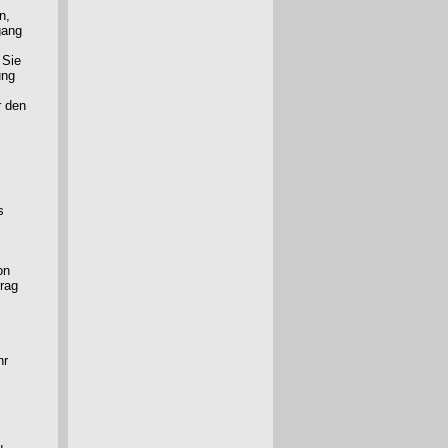
n,
gang
 Sie
ung
r den
s
on
trag
hr