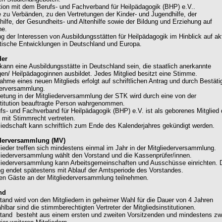
tion mit dem Berufs- und Fachverband für Heilpädagogik (BHP) e.V..
e zu Verbänden, zu den Vertretungen der Kinder- und Jugendhilfe, der
hilfe, der Gesundheits- und Altenhilfe sowie der Bildung und Erziehung auf
ne.
ung der Interessen von Ausbildungsstätten für Heilpädagogik im Hinblick auf ak
itische Entwicklungen in Deutschland und Europa.
der
d kann eine Ausbildungsstätte in Deutschland sein, die staatlich anerkannte
en/ Heilpädagoginnen ausbildet. Jedes Mitglied besitzt eine Stimme.
nahme eines neuen Mitglieds erfolgt auf schriftlichen Antrag und durch Bestät
derversammlung.
tretung in der Mitgliederversammlung der STK wird durch eine von der
stitution beauftragte Person wahrgenommen.
ufs- und Fachverband für Heilpädagogik (BHP) e.V. ist als geborenes Mitglied
 mit Stimmrecht vertreten.
gliedschaft kann schriftlich zum Ende des Kalenderjahres gekündigt werden.
ederversammlung (MV)
glieder treffen sich mindestens einmal im Jahr in der Mitgliederversammlung.
gliederversammlung wählt den Vorstand und die Kassenprüfer/innen.
gliederversammlung kann Arbeitsgemeinschaften und Ausschüsse einrichten. 
g endet spätestens mit Ablauf der Amtsperiode des Vorstandes.
en Gäste an der Mitgliederversammlung teilnehmen.
nd
stand wird von den Mitgliedern in geheimer Wahl für die Dauer von 4 Jahren
lbar sind die stimmberechtigten Vertreter der Mitgliedsinstitutionen.
stand besteht aus einem ersten und zweiten Vorsitzenden und mindestens zw