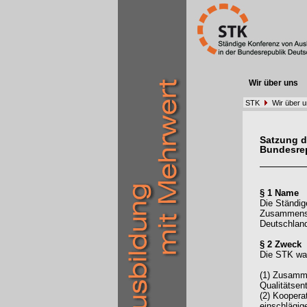
Wir über uns
STK
Wir über 
Satzung d
Bundesre
§ 1 Name
Die Ständig
Zusammensch
Deutschlan
§ 2 Zweck
Die STK wah
(1) Zusamme
Qualitätsen
(2) Kooper
einschlägig