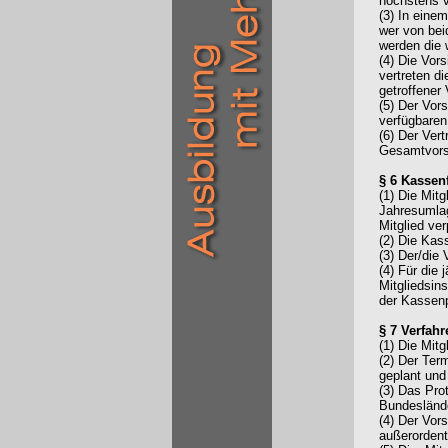
höchstens v
(3) In eine
wer von bei
werden die 
(4) Die Vors
vertreten d
getroffener
(5) Der Vor
verfügbaren
(6) Der Ver
Gesamtvors
§ 6 Kasse
(1) Die Mit
Jahresumlag
Mitglied ver
(2) Die Kas
(3) Der/die 
(4) Für die
Mitgliedsins
der Kassenp
§ 7 Verfah
(1) Die Mit
(2) Der Ter
geplant und 
(3) Das Pro
Bundeslände
(4) Der Vor
außerordent