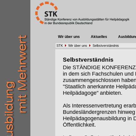
Wir über uns
Aktuelles
Ausbildun
STK
Wir über uns
Selbstverständnis
Selbstverständnis
Die STÄNDIGE KONFERENZ (St
in dem sich Fachschulen un
zusammengeschlossen haben, 
"Staatlich anerkannte Heilpäd
Heilpädagoge" anbieten.
Als Interessenvertretung erarb
Bundesländergrenzen hinweg I
Heilpädagogenausbildung in De
Öffentlichkeit.