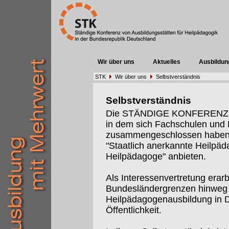
Wir über uns
Aktuelles
Ausbildun
STK
Wir über uns
Selbstverständnis
Selbstverständnis
Die STÄNDIGE KONFERENZ (St
in dem sich Fachschulen un
zusammengeschlossen haben, 
"Staatlich anerkannte Heilpäd
Heilpädagoge" anbieten.
Als Interessenvertretung erarb
Bundesländergrenzen hinweg I
Heilpädagogenausbildung in De
Öffentlichkeit.