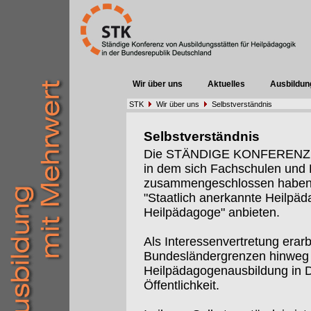
Wir über uns
Aktuelles
Ausbildun
STK
Wir über uns
Selbstverständnis
Selbstverständnis
Die STÄNDIGE KONFERENZ (St
in dem sich Fachschulen un
zusammengeschlossen haben, 
"Staatlich anerkannte Heilpäd
Heilpädagoge" anbieten.
Als Interessenvertretung erarb
Bundesländergrenzen hinweg I
Heilpädagogenausbildung in De
Öffentlichkeit.