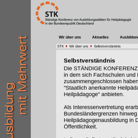
Wir über uns
Aktuelles
Ausbildun
STK
Wir über uns
Selbstverständnis
Selbstverständnis
Die STÄNDIGE KONFERENZ (St
in dem sich Fachschulen un
zusammengeschlossen haben, 
"Staatlich anerkannte Heilpäd
Heilpädagoge" anbieten.
Als Interessenvertretung erarb
Bundesländergrenzen hinweg I
Heilpädagogenausbildung in De
Öffentlichkeit.