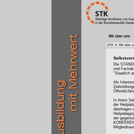
Wir über uns
STK
Wir über 
Selbstver
Die STÄNDI
und Fachak
"Staatlich 
Als Interes
Zielstellun
Öffentlichke
In ihrem Se
der Heilpäd
übertragen 
Heilpädagog
der gegense
KONFERENZ 
Mitgliedsau