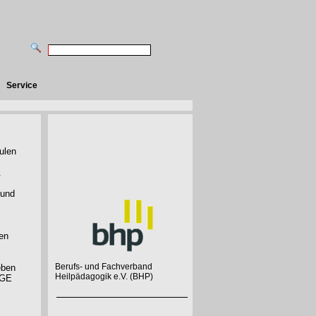
Service
ulen
.
 und
en
Berufs- und Fachverband
eben
Heilpädagogik e.V. (BHP)
IGE