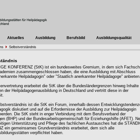
Aktuelles
Ausbildung
Berufsbild
Ausbildungsqualität
uns
Selbstverständnis
ständnis
GE KONFERENZ (StK) ist ein bundesweites Gremium, in dem sich Fachsch
ademien zusammengeschlossen haben, die eine Ausbildung mit Abschluss
anerkannte Heilpädagogin" oder "Staatlich anerkannter Heilpädagoge" anbieten
senvertretung erarbeitet die StK über die Bundesländergrenzen hinweg Inhalte
gen der Heilpädagogenausbildung in Deutschland und vertritt diese in der
it.
lbstverständnis ist die StK ein Forum, innerhalb dessen Entwicklungstendenz
agogik diskutiert und auf die Erfordernisse der Ausbildung zur Heilpädagogin
werden. Die StK steht in enger Verbindung mit dem Berufsverband der
en (BHP) und der Bundesarbeitsgemeinschaft für Erziehungshilfe (AFET). N
itigen Unterstützung und Pflege des fachlichen Austausches hat die STÄND
ein gemeinsames Grundverständnis erarbeitet, dem sich alle
sbildungsstätten verpflichtet haben.