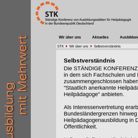
Wir über uns
Aktuelles
Ausbildun
STK
Wir über uns
Selbstverständnis
Selbstverständnis
Die STÄNDIGE KONFERENZ (St
in dem sich Fachschulen un
zusammengeschlossen haben, 
"Staatlich anerkannte Heilpäd
Heilpädagoge" anbieten.
Als Interessenvertretung erarb
Bundesländergrenzen hinweg I
Heilpädagogenausbildung in De
Öffentlichkeit.