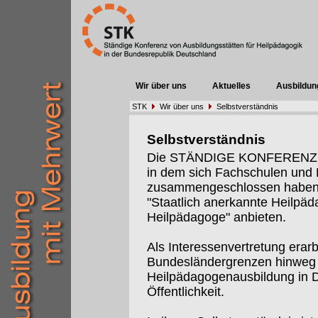
Wir über uns
Aktuelles
Ausbildun
STK
Wir über uns
Selbstverständnis
Selbstverständnis
Die STÄNDIGE KONFERENZ (St
in dem sich Fachschulen un
zusammengeschlossen haben, 
"Staatlich anerkannte Heilpäd
Heilpädagoge" anbieten.
Als Interessenvertretung erarb
Bundesländergrenzen hinweg I
Heilpädagogenausbildung in De
Öffentlichkeit.