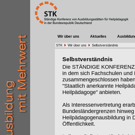
Wir über uns
Aktuelles
Ausbildun
STK
Wir über uns
Selbstverständnis
Selbstverständnis
Die STÄNDIGE KONFERENZ (St
in dem sich Fachschulen un
zusammengeschlossen haben, 
"Staatlich anerkannte Heilpäd
Heilpädagoge" anbieten.
Als Interessenvertretung erarb
Bundesländergrenzen hinweg I
Heilpädagogenausbildung in De
Öffentlichkeit.