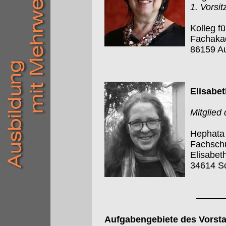
1. Vorsi
Kolleg f
Fachakad
86159 A
Elisabet
Mitglied
Hephata 
Fachschu
Elisabet
34614 S
Aufgabengebiete des Vorst