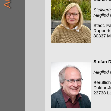
Stellver
Mitglied
Städt. F
Rupperts
80337 M
Stefan 
Mitglied
Beruflic
Doktor-J
23738 L