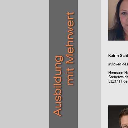
Katrin Sch
Mitglied de
Hermann-No
Steuerwalde
31137 Hild