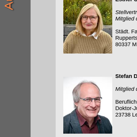
Stellver
Mitglied
Städt. F
Rupperts
80337 M
Stefan 
Mitglied
Beruflic
Doktor-J
23738 L