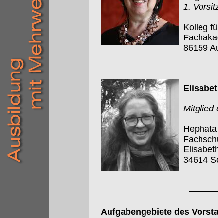
1. Vorsi
Kolleg f
Fachakad
86159 A
Elisabet
Mitglied
Hephata 
Fachschu
Elisabet
34614 S
Aufgabengebiete des Vorst