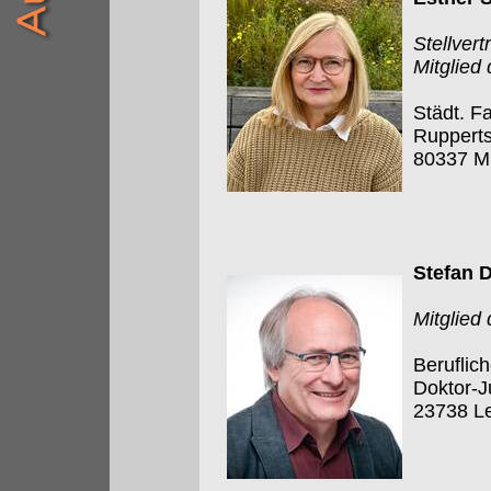
Stellver
Mitglied
Städt. F
Rupperts
80337 M
Stefan 
Mitglied
Beruflic
Doktor-J
23738 L