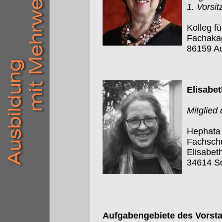
1. Vorsi
Kolleg f
Fachakad
86159 A
Elisabet
Mitglied
Hephata 
Fachschu
Elisabet
34614 S
Aufgabengebiete des Vorst