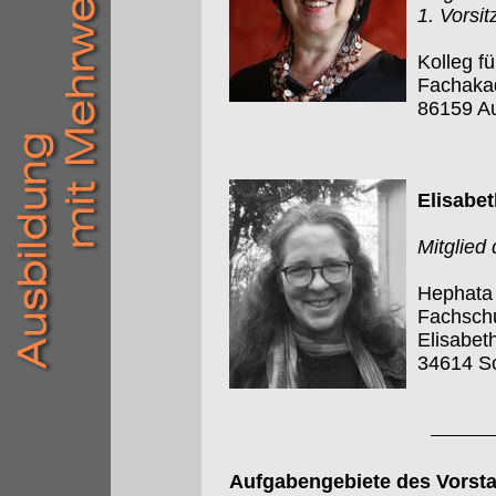
1. Vorsi
Kolleg f
Fachakad
86159 A
Elisabet
Mitglied
Hephata 
Fachschu
Elisabet
34614 S
Aufgabengebiete des Vorst