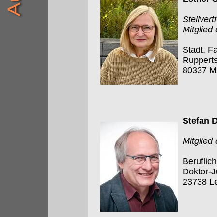
Stellver
Mitglied
Städt. F
Rupperts
80337 M
Stefan 
Mitglied
Beruflic
Doktor-J
23738 L