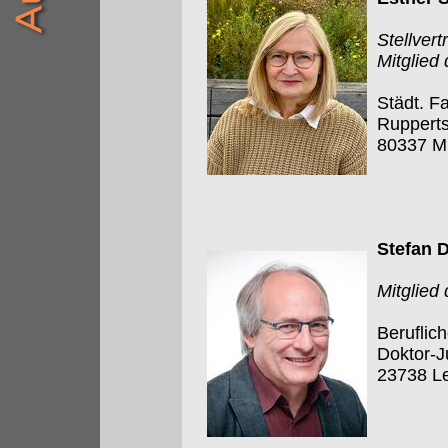
Stellver
Mitglied
Städt. F
Rupperts
80337 M
Stefan 
Mitglied
Beruflic
Doktor-J
23738 L