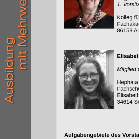
1. Vorsi
Kolleg f
Fachakad
86159 A
Elisabet
Mitglied
Hephata 
Fachschu
Elisabet
34614 S
Aufgabengebiete des Vorst