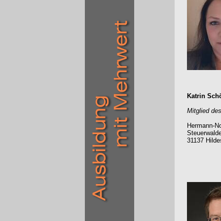
Katrin Sch
Mitglied de
Hermann-No
Steuerwalde
31137 Hild