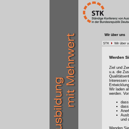
Wir über uns
STK
Wir über 
Werden Si
Ziel und Zw
u.a. die Zu
Qualitätsen
Interessen 
Entwicklung
Wir laden a
werden. Vor
dass
dass
Aner
Ausb
und 
Wenden Sie 