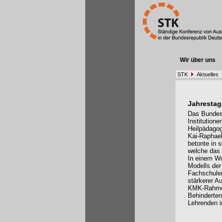
Wir über uns
STK
Aktuelles
Jahrestag
Das Bundest
Institutione
Heilpädagog
Kai-Raphael
betonte in 
welche das 
In einem Wo
Modells der
Fachschulen
stärkerer A
KMK-Rahmen
Behinderten
Lehrenden i