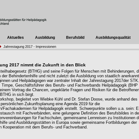
Aktuelles
Ausbildung
Berufsbild
Ausbildungsqualität
Jahrestagung 2017 - Impressionen
ung 2017 nimmt die Zukunft in den Blick
eilhabegesetz (BTHG) und seine Folgen für Menschen mit Behinderungen, d
n der Behindertenhilfe und nicht zuletzt die Ausbildung von staatlich anerkann
innen und Heilpädagogen war zentraler Inhalt der Jahrestagung 2017der STK
 Timpe, Geschäftsführer des Berufs- und Fachverbands Heilpädagogik (BHP 
seinem Vortrag die Chancen, ungeklärte Fragen und Risiken für die Betroffene
BTHG in sich birgt.
rkshop, begleitet von Wiebke Kühl und Dr. Stefan Doose, wurde anhand des
 persönlichen Zukunftsplanung eine Agenda 2019 für die
/Fachakademien für Heilpädagogik erstellt. Schwerpunkte sollen u.a. sein: E
ustausch mit Fachverbänden, eine gelungene Definition des Berufsbildes in d
vereinbarungen für Fachschulen, gemeinsame Lernreisen zu Institutionen d
hilfe und Ausbildungsstätten in Europa sowie gemeinsame Fortbildungen der
n Kooperation mit dem Berufs- und Fachverband.