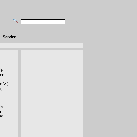
Service
ie
ten
.
e.V.)
n,
in
en
er