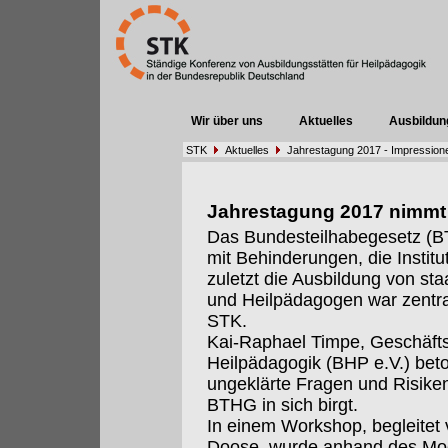
Wir über uns
Aktuelles
Ausbildun
STK
Aktuelles
Jahrestagung 2017 - Impression
Jahrestagung 2017 nimmt d
Das Bundesteilhabegesetz (B
mit Behinderungen, die Institu
zuletzt die Ausbildung von st
und Heilpädagogen war zentra
STK.
Kai-Raphael Timpe, Geschäfts
Heilpädagogik (BHP e.V.) bet
ungeklärte Fragen und Risiken
BTHG in sich birgt.
In einem Workshop, begleitet
Doose, wurde anhand des Mod