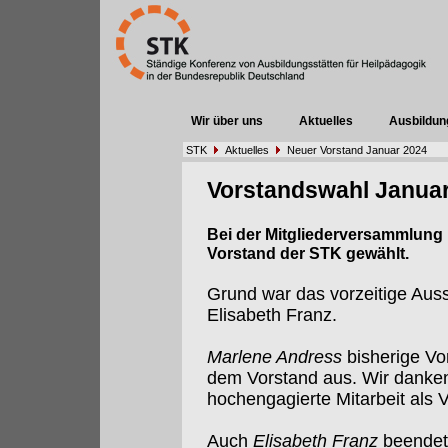
Wir über uns
Aktuelles
Ausbildun
STK
Aktuelles
Neuer Vorstand Januar 2024
Vorstandswahl Janua
Bei der Mitgliederversammlung 
Vorstand der STK gewählt.
Grund war das vorzeitige Aus
Elisabeth Franz.
Marlene Andress
bisherige Vo
dem Vorstand aus. Wir danken i
hochengagierte Mitarbeit als 
Auch
Elisabeth Franz
beendete