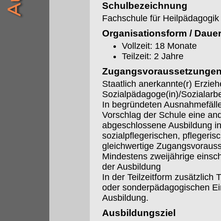
Schulbezeichnung
Fachschule für Heilpädagogik
Organisationsform / Daue
Vollzeit: 18 Monate
Teilzeit: 2 Jahre
Zugangsvoraussetzunge
Staatlich anerkannte(r) Erzieh
Sozialpädagoge(in)/Sozialarbei
In begründeten Ausnahmefäll
Vorschlag der Schule eine an
abgeschlossene Ausbildung i
sozialpflegerischen, pflegerisc
gleichwertige Zugangsvoraus
Mindestens zweijährige einsc
der Ausbildung
In der Teilzeitform zusätzlich 
oder sonderpädagogischen Ein
Ausbildung.
Ausbildungsziel