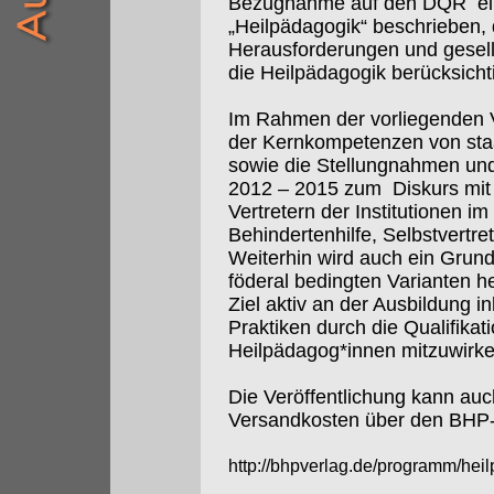
Bezugnahme auf den DQR
e
„Heilpädagogik“ beschrieben,
Herausforderungen und gesell
die Heilpädagogik berücksicht
Im Rahmen der vorliegenden V
der Kernkompetenzen von sta
sowie die Stellungnahmen un
2012 – 2015 zum
Diskurs mi
Vertretern der Institutionen i
Behindertenhilfe, Selbstvertre
Weiterhin wird auch ein Grun
föderal bedingten Varianten 
Ziel aktiv an der Ausbildung i
Praktiken durch die Qualifikat
Heilpädagog*innen mitzuwirken
Die Veröffentlichung kann auch 
Versandkosten über den BHP-
http://bhpverlag.de/programm/he