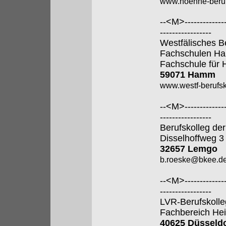
www.hoenne-beruf
--<M>---------------
-----------------
Westfälisches B
Fachschulen H
Fachschule für 
59071 Hamm
www.westf-berufsk
--<M>---------------
-----------------
Berufskolleg der
Disselhoffweg 3
32657 Lemgo
b.roeske@bkee.d
--<M>---------------
-----------------
LVR-Berufskolle
Fachbereich Hei
40625 Düsseldo