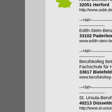
32051 Herford
http://www.asbk.de
--<M>---------------
-----------------
Edith-Stein-Ber
33102 Paderbo
www.edith-stein-b
--<M>---------------
-----------------
Berufskolleg Bet
Fachschule für 
33617 Bielefeld
www.berufskolleg-
--<M>---------------
-----------------
St. Ursula-Beru
40213 Düsseldo
http://www.st-ursul