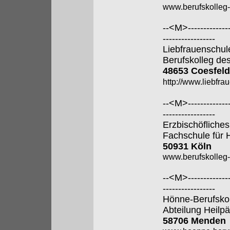
www.berufskolleg
--<M>---------------
-----------------
Liebfrauenschul
Berufskolleg de
48653 Coesfeld
http://www.liebfra
--<M>---------------
-----------------
Erzbischöfliches
Fachschule für 
50931 Köln
www.berufskolleg-
--<M>---------------
-----------------
Hönne-Berufsko
Abteilung Heilp
58706 Menden