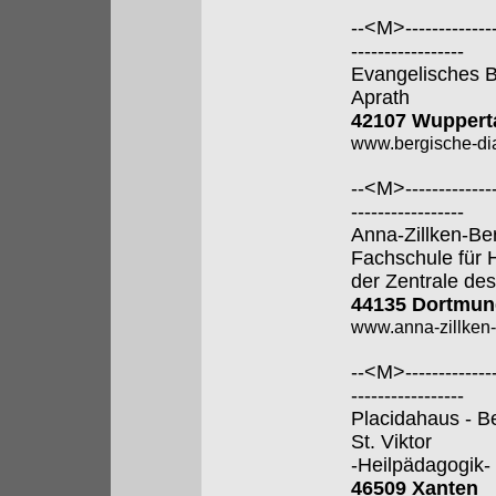
--<M>---------------
-----------------
Evangelisches B
Aprath
42107 Wuppert
www.bergische-di
--<M>---------------
-----------------
Anna-Zillken-Be
Fachschule für 
der Zentrale des
44135 Dortmun
www.anna-zillken-
--<M>---------------
-----------------
Placidahaus - B
St. Viktor
-Heilpädagogik-
46509 Xanten