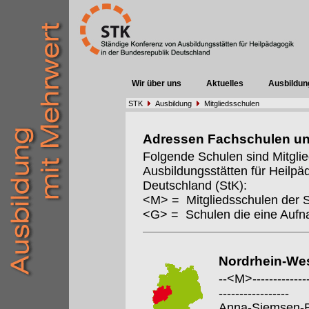
Wir über uns
Aktuelles
Ausbildun
STK
Ausbildung
Mitgliedsschulen
Adressen Fachschulen u
Folgende Schulen sind Mitgli
Ausbildungsstätten für Heilpä
Deutschland (StK):
<M> = Mitgliedsschulen der 
<G> = Schulen die eine Auf
Nordrhein-Wes
--<M>---------------
-----------------
Anna-Siemsen-B