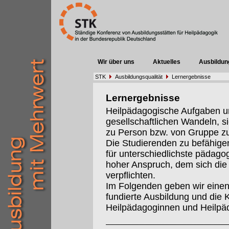
Wir über uns
Aktuelles
Ausbildun
STK
Ausbildungsqualität
Lernergebnisse
Lernergebnisse
Heilpädagogische Aufgaben un
gesellschaftlichen Wandeln, s
zu Person bzw. von Gruppe z
Die Studierenden zu befähigen
für unterschiedlichste pädago
hoher Anspruch, dem sich die 
verpflichten.
Im Folgenden geben wir einen 
fundierte Ausbildung und die 
Heilpädagoginnen und Heilpä