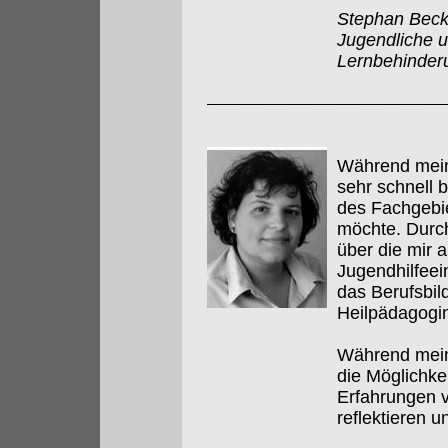
Stephan Becke
Jugendliche 
Lernbehinder
Während meine
sehr schnell 
des Fachgebie
möchte. Durch
über die mir a
Jugendhilfeei
das Berufsbil
Heilpädagogin 
Während meine
die Möglichke
Erfahrungen v
reflektieren u