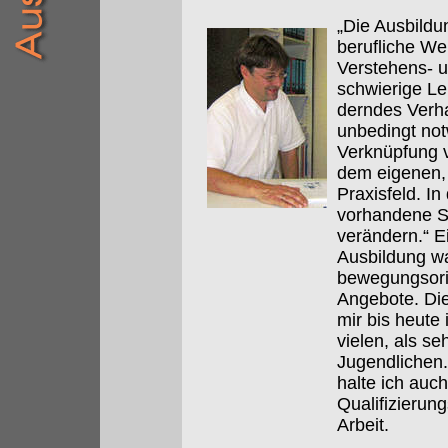
„Die Ausbildu
berufliche We
Verstehens- u
schwierige Le
derndes Verha
unbedingt not
Verknüpfung v
dem eigenen, 
Praxisfeld. In
vorhandene S
verändern.“ E
Ausbildung wa
bewegungsorie
Angebote. Die
mir bis heute
vielen, als se
Jugendlichen
halte ich auch
Qualifizieru
Arbeit.