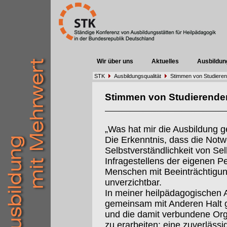
Wir über uns
Aktuelles
Ausbildun
STK
Ausbildungsqualität
Stimmen von Studiere
Stimmen von Studierende
„Was hat mir die Ausbildung 
Die Erkenntnis, dass die Notw
Selbstverständlichkeit von Sel
Infragestellens der eigenen Pe
Menschen mit Beeinträchtigung
unverzichtbar.
In meiner heilpädagogischen Ar
gemeinsam mit Anderen Halt 
und die damit verbundene Org
zu erarbeiten: eine zuverlässi