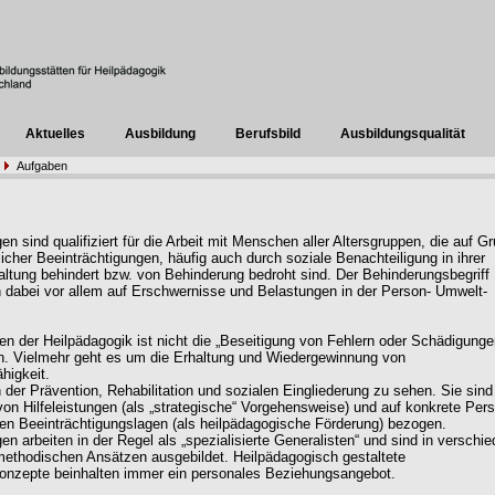
Aktuelles
Ausbildung
Berufsbild
Ausbildungsqualität
Aufgaben
n sind qualifiziert für die Arbeit mit Menschen aller Altersgruppen, die auf G
licher Beeinträchtigungen, häufig auch durch soziale Benachteiligung in ihrer
ltung behindert bzw. von Behinderung bedroht sind. Der Behinderungsbegriff
h dabei vor allem auf Erschwernisse und Belastungen in der Person- Umwelt-
ng.
en der Heilpädagogik ist nicht die „Beseitigung von Fehlern oder Schädigunge
n. Vielmehr geht es um die Erhaltung und Wiedergewinnung von
higkeit.
n der Prävention, Rehabilitation und sozialen Eingliederung zu sehen. Sie sind
von Hilfeleistungen (als „strategische“ Vorgehensweise) und auf konkrete Per
en Beeinträchtigungslagen (als heilpädagogische Förderung) bezogen.
en arbeiten in der Regel als „spezialisierte Generalisten“ und sind in verschi
methodischen Ansätzen ausgebildet. Heilpädagogisch gestaltete
onzepte beinhalten immer ein personales Beziehungsangebot.