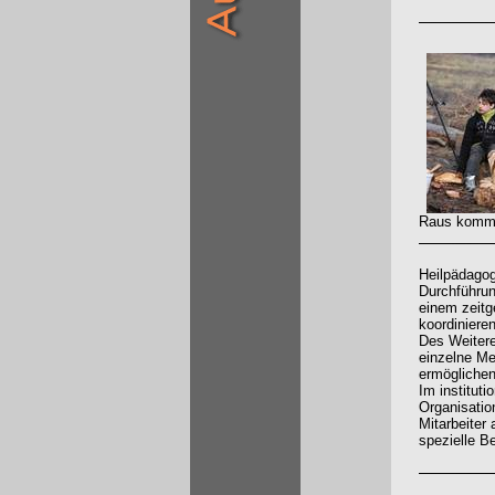
Raus kommen
Heilpädagog
Durchführun
einem zeit
koordiniere
Des Weitere
einzelne Me
ermöglichen
Im institut
Organisatio
Mitarbeiter
spezielle B