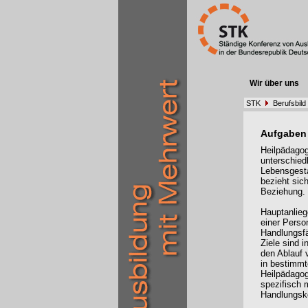
Wir über uns
STK
Berufsbild
Aufgaben
Heilpädagoge
unterschied
Lebensgesta
bezieht sic
Beziehu
Hauptanlieg
einer Perso
Handlungsfä
Ziele sind i
den Ablauf 
in bestimmt
Heilpädagog
spezifisch 
Handlungsk