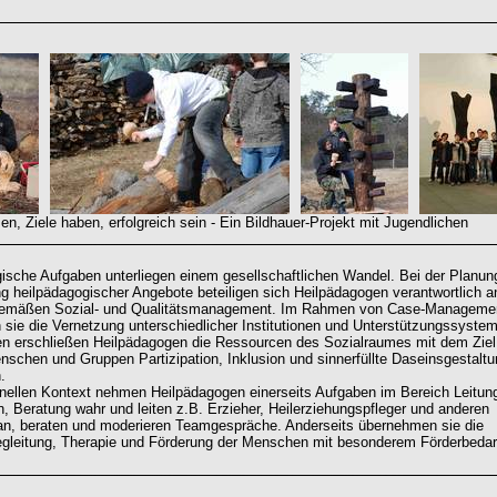
, Ziele haben, erfolgreich sein - Ein Bildhauer-Projekt mit Jugendlichen
ische Aufgaben unterliegen einem gesellschaftlichen Wandel. Bei der Planun
g heilpädagogischer Angebote beteiligen sich Heilpädagogen verantwortlich a
gemäßen Sozial- und Qualitätsmanagement. Im Rahmen von Case-Manageme
n sie die Vernetzung unterschiedlicher Institutionen und Unterstützungssyste
n erschließen Heilpädagogen die Ressourcen des Sozialraumes mit dem Ziel
nschen und Gruppen Partizipation, Inklusion und sinnerfüllte Daseinsgestalt
.
ionellen Kontext nehmen Heilpädagogen einerseits Aufgaben im Bereich Leitun
n, Beratung wahr und leiten z.B. Erzieher, Heilerziehungspfleger und anderen
 an, beraten und moderieren Teamgespräche. Anderseits übernehmen sie die
egleitung, Therapie und Förderung der Menschen mit besonderem Förderbedar