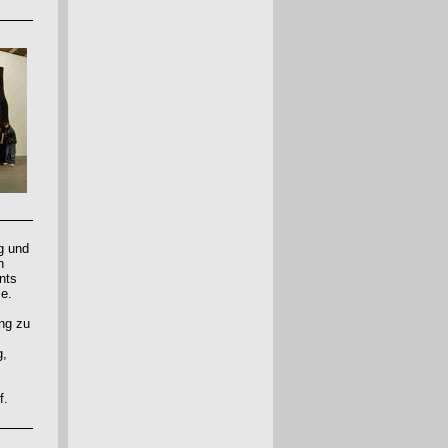
g und
n
nts
me.
ung zu
g,
f.