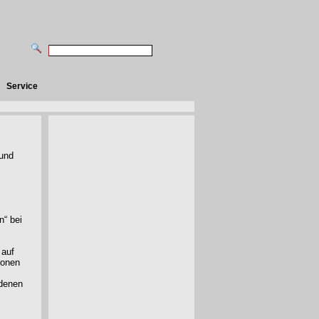
Service
rund
n“ bei
 auf
sonen
edenen