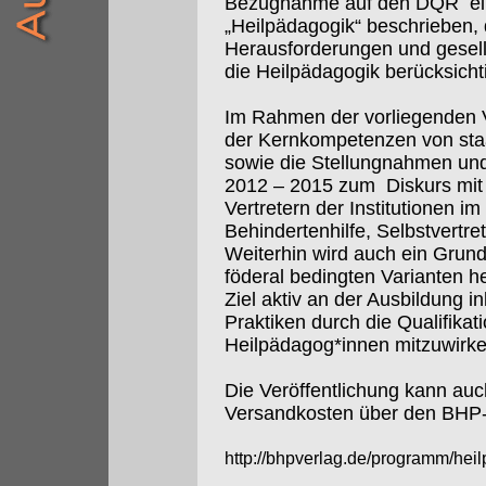
Bezugnahme auf den DQR
e
„Heilpädagogik“ beschrieben,
Herausforderungen und gesell
die Heilpädagogik berücksicht
Im Rahmen der vorliegenden V
der Kernkompetenzen von sta
sowie die Stellungnahmen un
2012 – 2015 zum
Diskurs mi
Vertretern der Institutionen i
Behindertenhilfe, Selbstvertre
Weiterhin wird auch ein Grun
föderal bedingten Varianten 
Ziel aktiv an der Ausbildung i
Praktiken durch die Qualifikat
Heilpädagog*innen mitzuwirken
Die Veröffentlichung kann auch 
Versandkosten über den BHP-
http://bhpverlag.de/programm/he