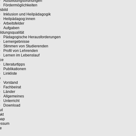
Ausbildungsordnungen
Fördermöglichkeiten
sbild
Inklusion und Heilpädagogik
Heilpädagog:innen
Arbeitsfelder
Aufgaben
ldungsqualität
Pädagogische Herausforderungen
Lernergebnisse
Stimmen von Studierenden
Profil von Lehrenden
Lernen im Lebenslauf
ice
Literaturtipps
Publikationen
Linkliste
n
Vorstand
Fachbeirat
Länder
Allgemeines
Unterricht
Download
ut
akt
map
essum
e