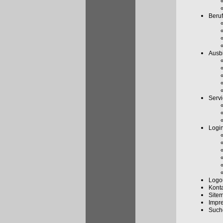
Beruf
Ausbi
Serv
Logi
Logo
Kont
Site
Impr
Such