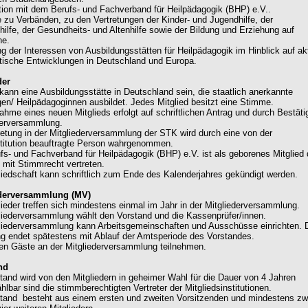
tion mit dem Berufs- und Fachverband für Heilpädagogik (BHP) e.V..
e zu Verbänden, zu den Vertretungen der Kinder- und Jugendhilfe, der
hilfe, der Gesundheits- und Altenhilfe sowie der Bildung und Erziehung auf
ne.
ung der Interessen von Ausbildungsstätten für Heilpädagogik im Hinblick auf ak
itische Entwicklungen in Deutschland und Europa.
der
d kann eine Ausbildungsstätte in Deutschland sein, die staatlich anerkannte
en/ Heilpädagoginnen ausbildet. Jedes Mitglied besitzt eine Stimme.
nahme eines neuen Mitglieds erfolgt auf schriftlichen Antrag und durch Bestät
derversammlung.
tretung in der Mitgliederversammlung der STK wird durch eine von der
stitution beauftragte Person wahrgenommen.
ufs- und Fachverband für Heilpädagogik (BHP) e.V. ist als geborenes Mitglied
 mit Stimmrecht vertreten.
gliedschaft kann schriftlich zum Ende des Kalenderjahres gekündigt werden.
ederversammlung (MV)
glieder treffen sich mindestens einmal im Jahr in der Mitgliederversammlung.
gliederversammlung wählt den Vorstand und die Kassenprüfer/innen.
gliederversammlung kann Arbeitsgemeinschaften und Ausschüsse einrichten. 
g endet spätestens mit Ablauf der Amtsperiode des Vorstandes.
en Gäste an der Mitgliederversammlung teilnehmen.
nd
stand wird von den Mitgliedern in geheimer Wahl für die Dauer von 4 Jahren
lbar sind die stimmberechtigten Vertreter der Mitgliedsinstitutionen.
stand besteht aus einem ersten und zweiten Vorsitzenden und mindestens zw