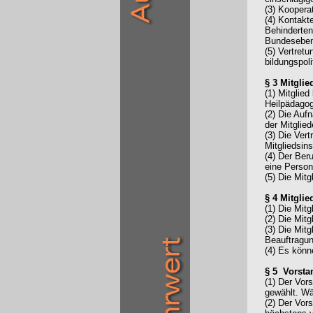
(3) Koopera
(4) Kontakt
Behinderten
Bundesebe
(5) Vertret
bildungspol
§ 3 Mitglie
(1) Mitglie
Heilpädagog
(2) Die Auf
der Mitglie
(3) Die Ver
Mitgliedsin
(4) Der Ber
eine Person
(5) Die Mit
§ 4 Mitgli
(1) Die Mit
(2) Die Mit
(3) Die Mit
Beauftragun
(4) Es könn
§ 5 Vorsta
(1) Der Vor
gewählt. Wäh
(2) Der Vor