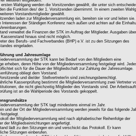
ier weiteren Mitgliedern.
m ersten Wahlgang werden die Vorsitzenden gewählt, die unter sich entscheide
den die Funktion des/ der 1. Vorsitzenden übernimmt. In einem zweiten Wahl
weiteren Vorstandsmitglieder gewählt.
itzenden laden zur Mitgliederversammlung ein, bereiten sie vor und leiten sie.
ie Interessen der Ständigen Konferenz nach außen und achten auf die Einhalt
 Vereinbarungen.
stand verwaltet die Finanzen der STK im Auftrag der Mitglieder. Ausgaben übe
 Kassenstand hinaus sind nicht möglich.
treter des Berufs- und Fachverbandes (BHP) e.V. ist zu den Sitzungen des
tandes eingeladen.
nführung und Jahresumlage
gliederversammlung der STK kann bei Bedarf von den Mitgliedern eine
e erheben, deren Höhe von der Mitgliederversammlung festgelegt wird. Jede
pflichtet sich für die Dauer der Mitgliedschaft zur Zahlung der Jahresumlage.
senführung obliegt dem Vorstand.
Vorsitzende und die/der Stellvertreter/in sind zeichnungsberechtigt.
 jährliche Kassenprüfung bestimmt die Mitgliederversammlung zwei Vertreter v
titutionen, die nicht gleichzeitig Mitglieder des Vorstands sind. Der Arbeitsauf
rüfung ist an die Wahlperiode des Vorstands gekoppelt.
rensgrundsätze
gliederversammlung der STK tagt mindestens einmal im Jahr.
min und der Ort der Mitgliederversammlung werden jeweils für das folgende Ja
festgelegt.
tokoll der Mitgliederversammlung wird nach alphabetischer Reihenfolge der
r der Mitgliedseinrichtungen angefertigt.
stand lädt zu den Sitzungen ein und verschickt das Protokoll. Er kann
liche Sitzungen einberufen.