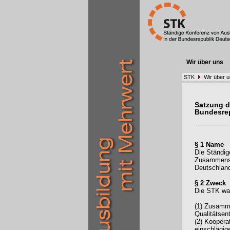
Wir über uns
STK
Wir über 
Satzung d
Bundesre
§ 1 Name
Die Ständig
Zusammensch
Deutschlan
§ 2 Zweck
Die STK wah
(1) Zusamme
Qualitätsen
(2) Kooper
einschlägig