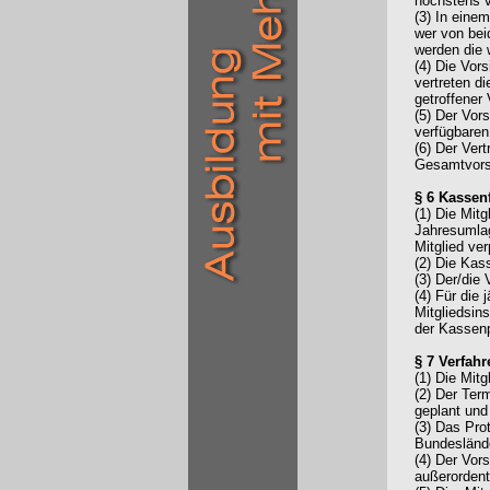
höchstens v
(3) In eine
wer von bei
werden die 
(4) Die Vors
vertreten d
getroffener
(5) Der Vor
verfügbaren
(6) Der Ver
Gesamtvors
§ 6 Kasse
(1) Die Mit
Jahresumlag
Mitglied ver
(2) Die Kas
(3) Der/die 
(4) Für die
Mitgliedsins
der Kassenp
§ 7 Verfah
(1) Die Mit
(2) Der Ter
geplant und 
(3) Das Pro
Bundeslände
(4) Der Vor
außerordent