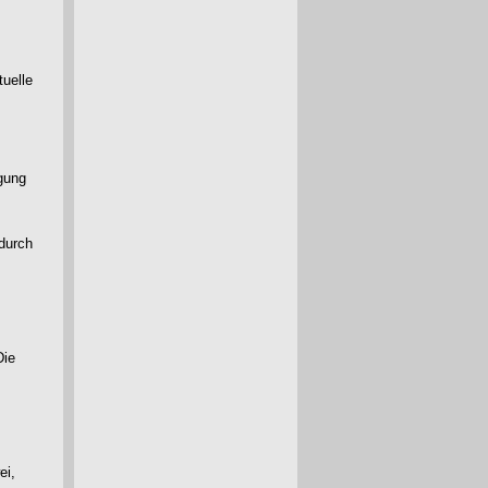
tuelle
igung
 durch
Die
ei,