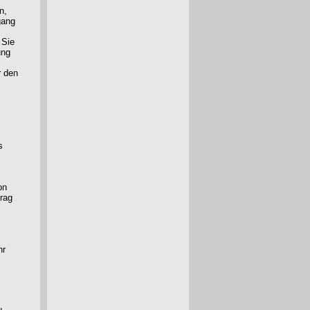
n,
gang
 Sie
ung
r den
s
on
trag
hr